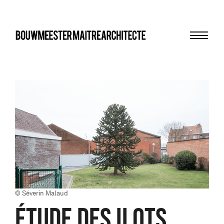
Menu
bma
© Séverin Malaud
Étude des ilots