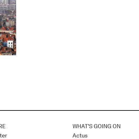
RE
WHAT'S GOING ON
ter
Actus