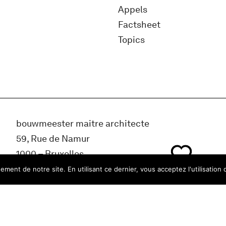
Appels
Factsheet
Topics
bouwmeester maitre architecte
59, Rue de Namur
1000 – Bruxelles
Belgique
ment de notre site. En utilisant ce dernier, vous acceptez l'utilisation 
info@bma.brussels