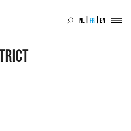
Search
NL
FR
EN
Search
for:
Menu
trict