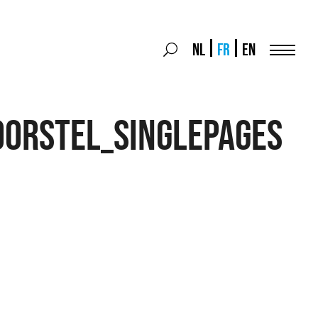
Search
NL
FR
EN
Search
for:
Menu
OORSTEL_singlepages