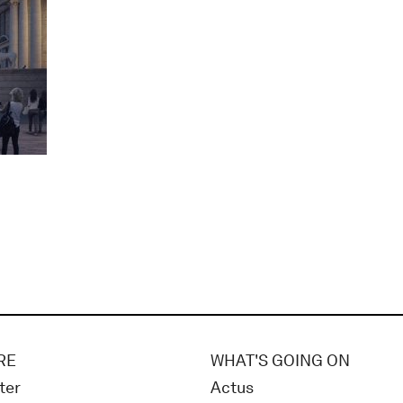
RE
WHAT'S GOING ON
ter
Actus