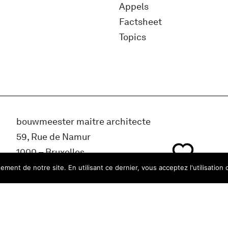
Appels
Factsheet
Topics
bouwmeester maitre architecte
59, Rue de Namur
1000 – Bruxelles
Belgique
ment de notre site. En utilisant ce dernier, vous acceptez l'utilisation 
info@bma.brussels