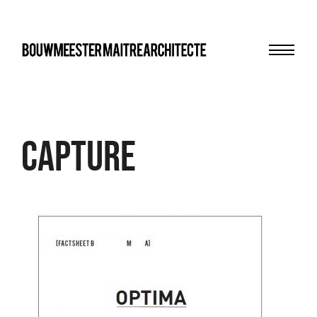
Menu
bma
Capture