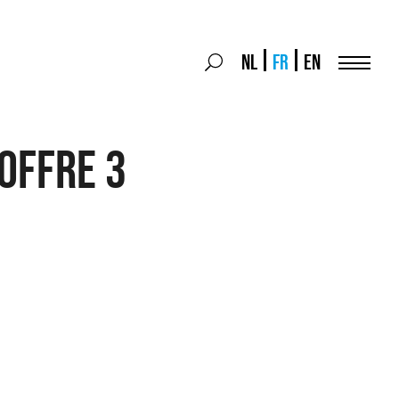
Search
NL
FR
EN
Search
for:
Menu
Offre 3