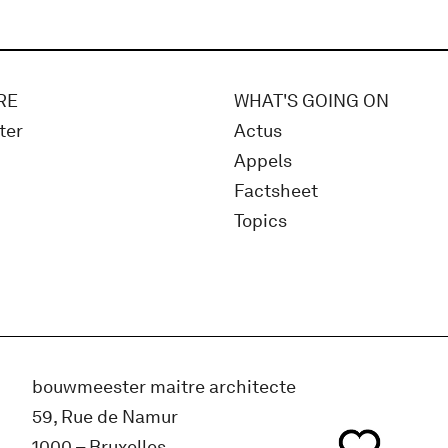
RE
WHAT'S GOING ON
ter
Actus
Appels
Factsheet
Topics
bouwmeester maitre architecte
59, Rue de Namur
1000 – Bruxelles