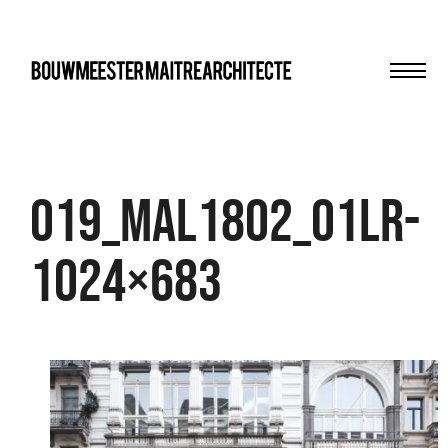
Men
bma
019_MAL1802_01LR-
1024×683