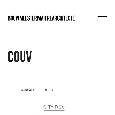
Menu
bma
couv