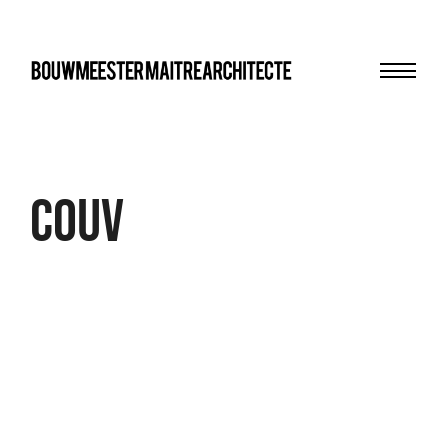
Menu
bma
couv