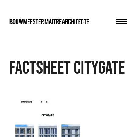
Menu
bma
FACTSHEET CityGate