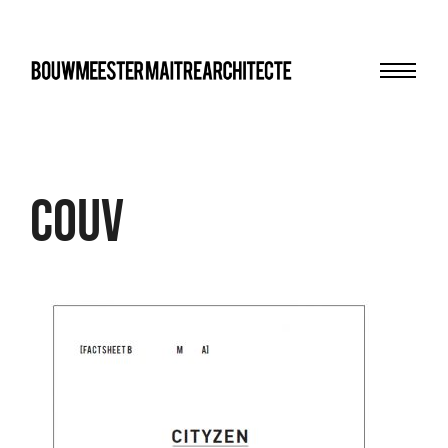
Menu
bma
Couv