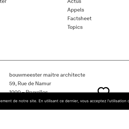
ter
Actus
Appels
Factsheet
Topics
bouwmeester maitre architecte
59, Rue de Namur
1000 – Bruxelles
Belgique
ment de notre site. En utilisant ce dernier, vous acceptez l'utilisation 
info@bma.brussels