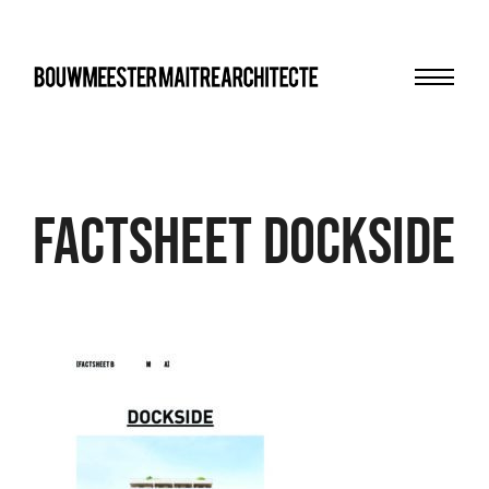
Menu
bma
FACTSHEET Dockside