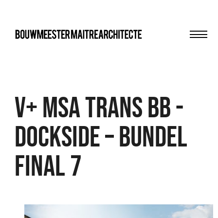
Men
bma
V+ msa trans bb -
DOCKSIDE – bundel
final 7