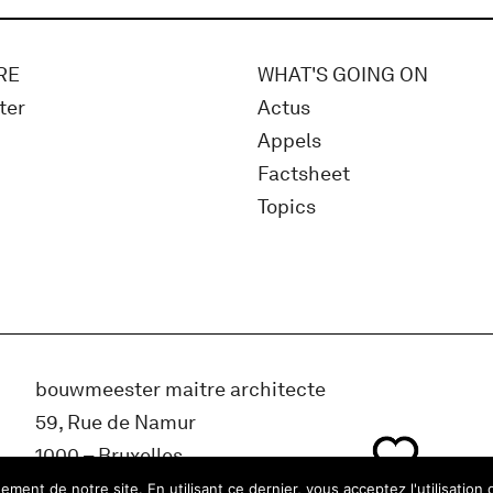
RE
WHAT'S GOING ON
ter
Actus
Appels
Factsheet
Topics
bouwmeester maitre architecte
59, Rue de Namur
1000 – Bruxelles
Belgique
ment de notre site. En utilisant ce dernier, vous acceptez l'utilisation 