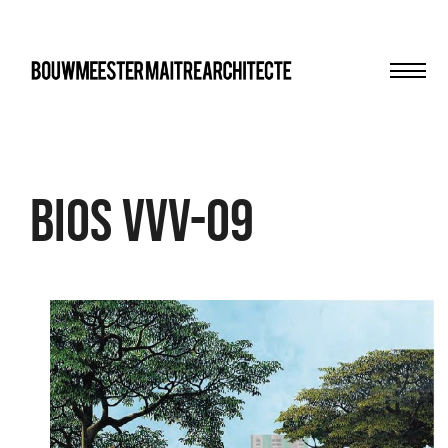
Men
bma
Bios VVV-09