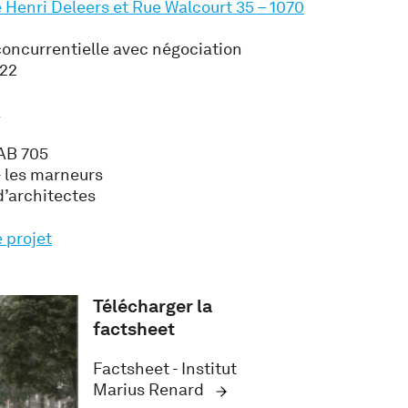
 Henri Deleers et Rue Walcourt 35 – 1070
concurrentielle avec négociation
022
a
LAB 705
+ les marneurs
’architectes
e projet
Télécharger la
factsheet
Factsheet - Institut
Marius Renard