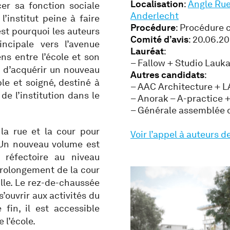
Localisation
:
Angle Rue
er sa fonction sociale
Anderlecht
l’institut peine à faire
Procédure
: Procédure 
st pourquoi les auteurs
Comité d’avis
: 20.06.2
incipale vers l’avenue
Lauréat
:
ens entre l’école et son
– Fallow + Studio Lauk
 d’acquérir un nouveau
Autres candidats
:
ble et soigné, destiné à
– AAC Architecture + 
de l’institution dans le
– Anorak – A-practice 
– Générale assemblée d
 la rue et la cour pour
Voir l’appel à auteurs d
 Un nouveau volume est
 réfectoire au niveau
prolongement de la cour
ille. Le rez-de-chaussée
s’ouvrir aux activités du
fin, il est accessible
 l’école.