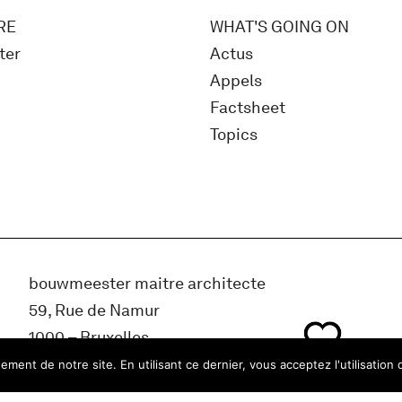
RE
WHAT'S GOING ON
ter
Actus
Appels
Factsheet
Topics
bouwmeester maitre architecte
59, Rue de Namur
1000 – Bruxelles
Belgique
ment de notre site. En utilisant ce dernier, vous acceptez l'utilisation 