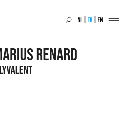
Search
NL
FR
EN
Search
for:
Menu
MARIUS RENARD
lyvalent