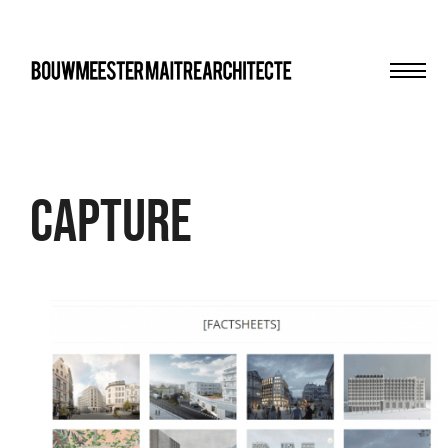
Men
bma
Capture