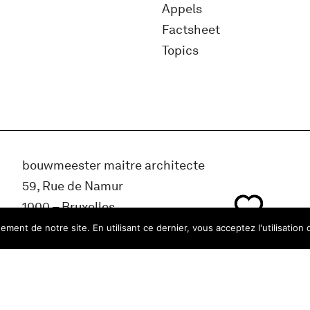
Appels
Factsheet
Topics
bouwmeester maitre architecte
59, Rue de Namur
1000 – Bruxelles
Belgique
ment de notre site. En utilisant ce dernier, vous acceptez l'utilisation 
info@bma.brussels