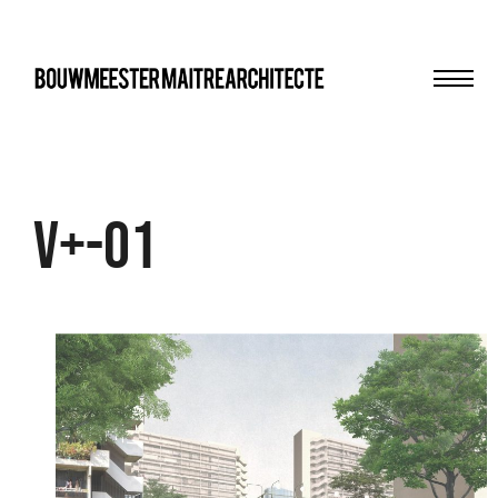
Men
bma
V+-01