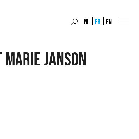
Search
NL
FR
EN
Search
for:
Menu
 Marie Janson