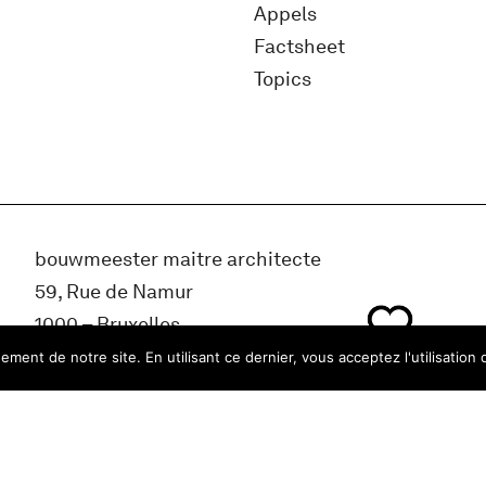
Appels
Factsheet
Topics
bouwmeester maitre architecte
59, Rue de Namur
1000 – Bruxelles
Belgique
ment de notre site. En utilisant ce dernier, vous acceptez l'utilisation 
info@bma.brussels