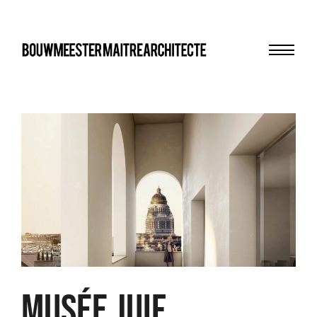
Menu
bma
MUSÉE JUIF