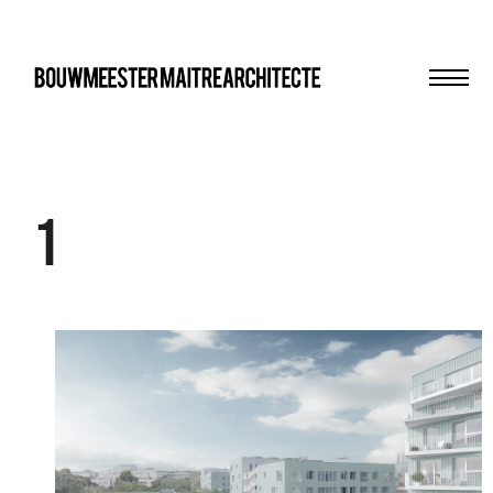
Men
bma
1