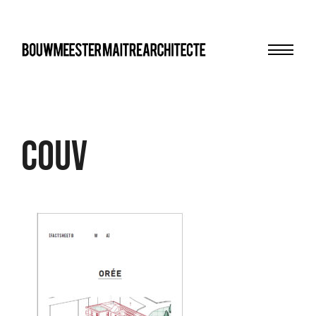
Menu
bma
Couv