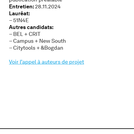
Entretien:
28.11.2024
Lauréat:
– 51N4E
Autres candidats:
– BEL + CRIT
– Campus + New South
– Citytools + &Bogdan
Voir l’appel à auteurs de projet