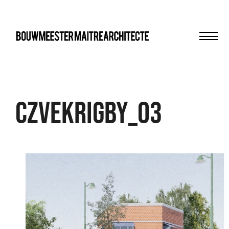
Men
bma
CzvekRigby_03