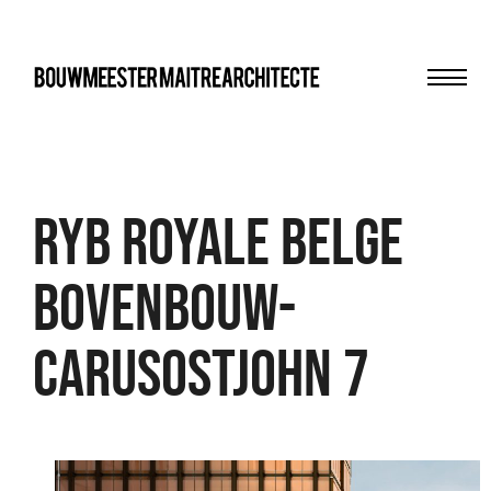
Men
bma
RYB Royale Belge
Bovenbouw-
CarusoStJohn 7