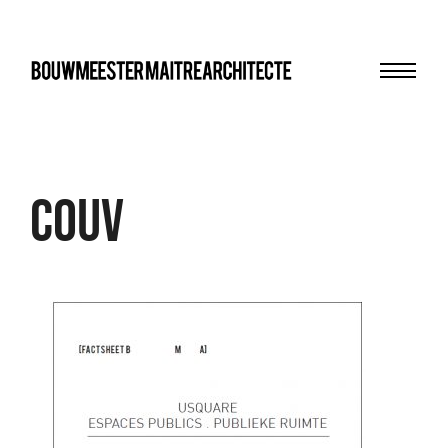
Menu
bma
Couv