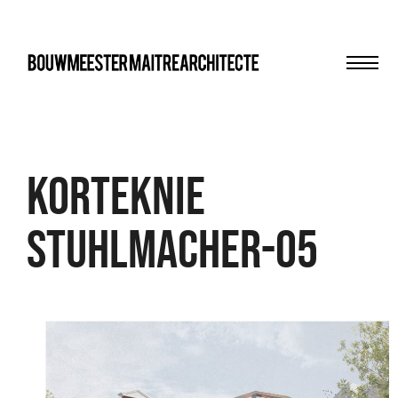
Men
bma
Korteknie
Stuhlmacher-05