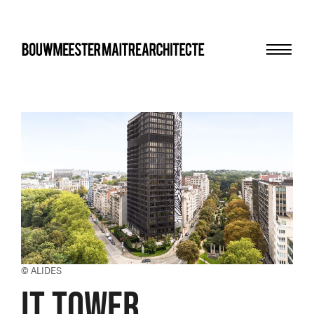
Menu
bma
© ALIDES
IT TOWER