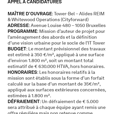
APPEL À CANDIDATURES
MAÎTRE D’OUVRAGE
: Tower-Bel – Alides REIM
& Whitewood Operations (Cityforward)
ADRESSE
: Avenue Louise 480 – 1050 Bruxelles
PROGRAMME
: Mission d’auteur de projet pour
l’aménagement des abords et la définition
d’une vision urbaine pour le socle de l’IT Tower
BUDGET
: Le montant prévisionnel des travaux
est estimé à 350 €/m², appliqué à une surface
d’environ 1.800 m², soit un montant total
estimatif de € 630.000 HTVA, hors honoraires.
HONORAIRES
: Les honoraires relatifs à la
mission sont établis sous la forme d’un forfait
calculé sur la base d’un montant de 35€/m²,
appliqué aux surfaces extérieures concernées,
estimées à 1.800 m².
DÉFRAIEMENT
: Un défraiement de € 5.000
sera attribué à chaque équipe ayant remis une
offre régulière mais non retenue comme