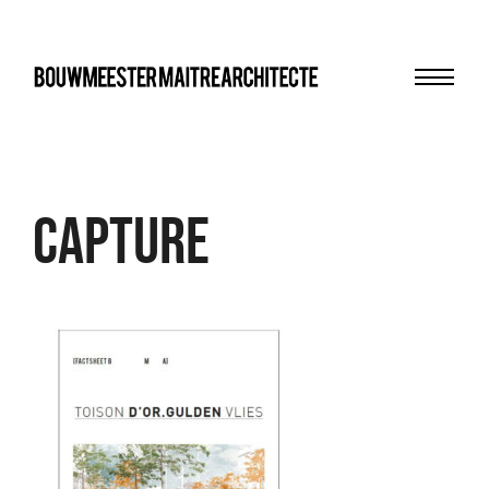
Menu
bma
Capture