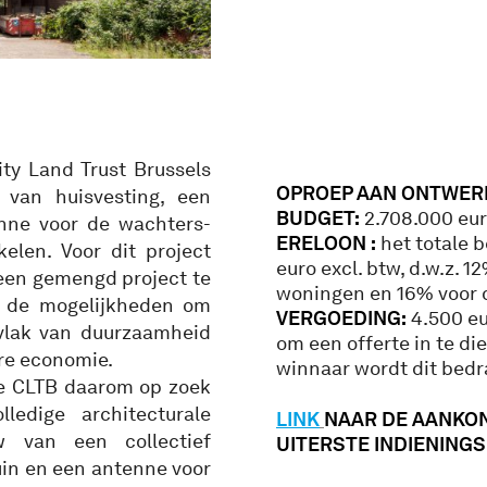
y Land Trust Brussels
OPROEP AAN ONTWER
 van huisvesting, een
BUDGET:
2.708.000 euro
nne voor de wachters-
ERELOON :
het totale b
len. Voor dit project
euro excl. btw, d.w.z. 
een gemengd project te
woningen en 16% voor 
, de mogelijkheden om
VERGOEDING:
4.500 eu
vlak van duurzaamheid
om een offerte in te di
ire economie.
winnaar wordt dit bedr
de CLTB daarom op zoek
ledige architecturale
LINK
NAAR DE AANKON
 van een collectief
UITERSTE INDIENINGSD
in en een antenne voor