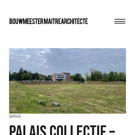
Menu
bma
@BMA
PALAIS COLLECTIF –