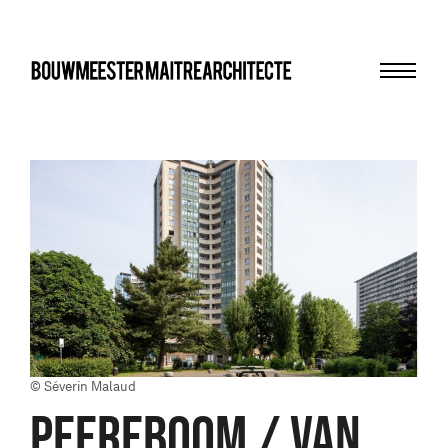
Menu
bma
© Séverin Malaud
PEEREBOOM / VAN