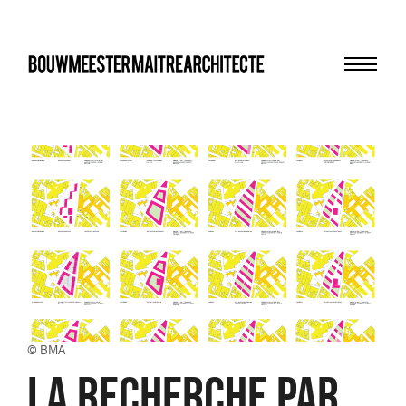
Menu
bma
© BMA
la recherche par