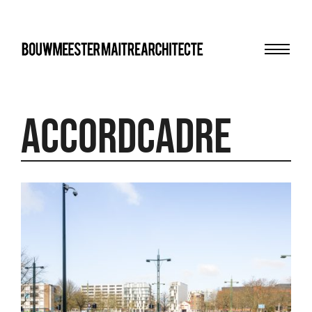
Menu
bma
AccordCadre