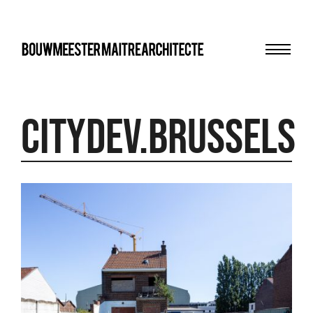
Menu
bma
citydev.brussels