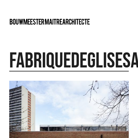
bma
FabriquedegliseSa