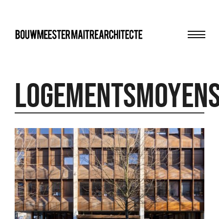
Menu
bma
Logementsmoyen