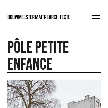
Menu
bma
pôle petite
enfance