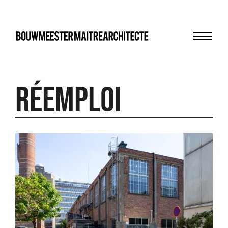
Menu
bma
Réemploi