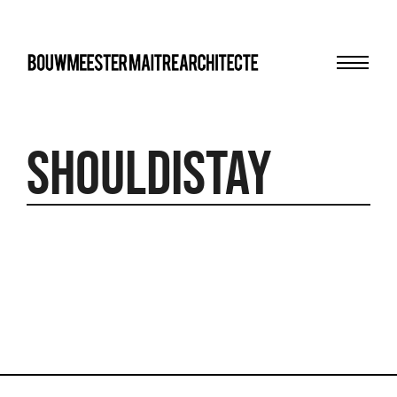
Menu
bma
ShouldIStay