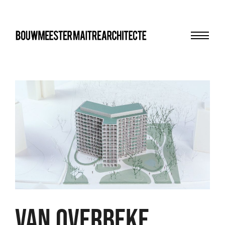
Menu
bma
Van Overbeke