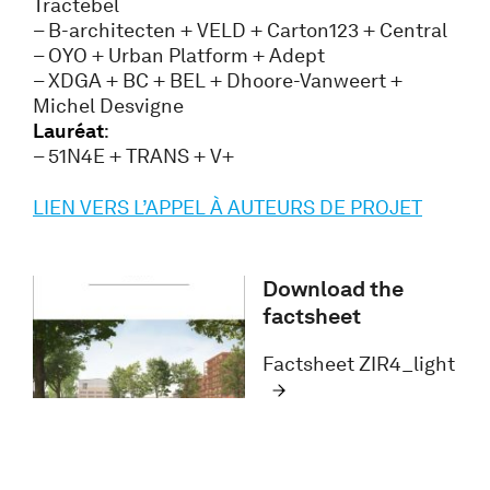
Tractebel
– B-architecten + VELD + Carton123 + Central
– OYO + Urban Platform + Adept
– XDGA + BC + BEL + Dhoore-Vanweert +
Michel Desvigne
Lauréat
:
– 51N4E + TRANS + V+
LIEN VERS L’APPEL À AUTEURS DE PROJET
Download the
factsheet
Factsheet ZIR4_light