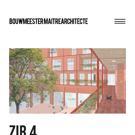
Menu
bma
ZIR 4