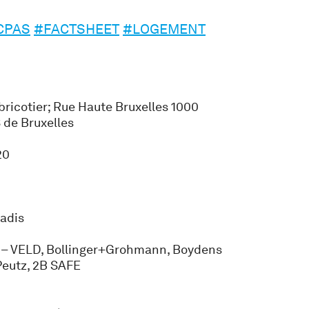
CPAS
#FACTSHEET
#LOGEMENT
abricotier; Rue Haute Bruxelles 1000
 de Bruxelles
20
cadis
 – VELD, Bollinger+Grohmann, Boydens
Peutz, 2B SAFE