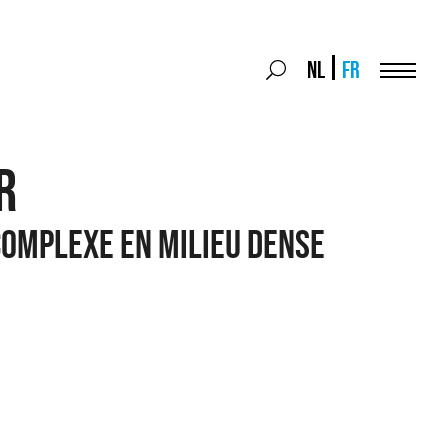
Search
NL
FR
Search
for:
Menu
R
COMPLEXE EN MILIEU DENSE