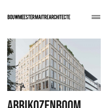
Menu
bma
abrikozenboom