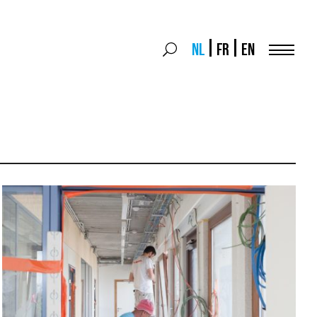
Search
NL
FR
EN
Search
for:
Menu