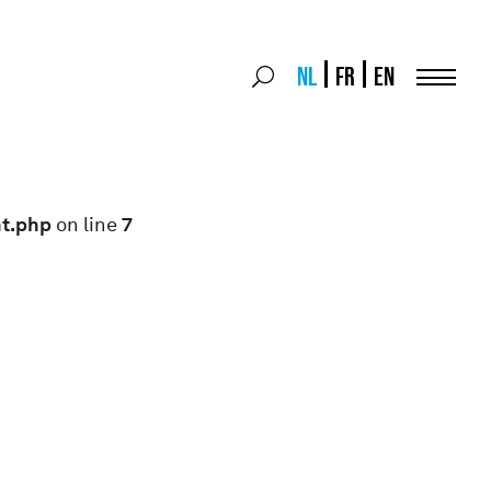
Search
NL
FR
EN
Search
for:
Menu
nt.php
on line
7