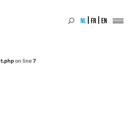
Search
NL
FR
EN
Search
for:
Menu
nt.php
on line
7