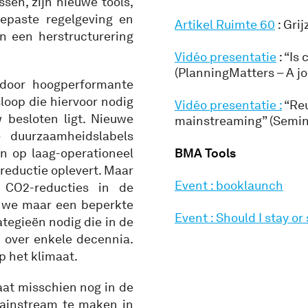
sen, zijn nieuwe tools,
gepaste regelgeving en
Artikel Ruimte 60
: Grij
 een herstructurering
Vidéo presentatie
: “Is
(PlanningMatters – A jou
door hoogperformante
oop die hiervoor nodig
Vidéo presentatie :
“Reu
 besloten ligt. Nieuwe
mainstreaming” (Semina
 duurzaamheidslabels
n op laag-operationeel
BMA Tools
-reductie oplevert. Maar
Event : booklaunch
 CO2-reducties in de
 we maar een beperkte
Event : Should I stay or
tegieën nodig die in de
 over enkele decennia.
p het klimaat.
taat misschien nog in de
ainstream te maken in