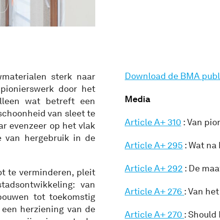
Download de BMA publ
materialen sterk naar
pionierswerk door het
Media
alleen wat betreft een
schoonheid van sleet te
Article A+ 310
: Van pi
ar evenzeer op het vlak
 van hergebruik in de
Article A+ 295
: Wat na
Article A+ 292
: De maa
 te verminderen, pleit
tadsontwikkeling: van
Article A+ 276
: Van he
bouwen tot toekomstig
 een herziening van de
Article A+ 270
: Should 