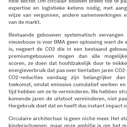
hele sector. Om circulair bouwen breed toe te pas
expertise en logistieke ketens nodig, met aan
wijze van vergunnen, andere samenwerkingen en
van de markt.
Bestaande gebouwen systematisch vervangen 
nieuwbouw is voor BMA geen oplossing want de sl
is, negeert de CO2 die in een bestaand gebouw
premiumgebouwen mogen dan alle mogelijke
scoren, ze doen dat hoofdzakelijk door te mikke
energieverbruik dat pas over tientallen jaren CO2
CO2-reducties vandaag zijn belangrijker dan
toekomst, omdat emissies cumulatief werken en
tijd hebben om ze te verminderen. We hebben stra
komende jaren de uitstoot verminderen, niet pas
Hergebruik doet dat en heeft dus instant impact o
Circulaire architectuur is geen niche meer. Het s
kinderschoenen, maar onze ambitie is om het m