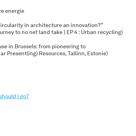
ze energie
 circularity in architecture an innovation?”
rney to no net land take | EP 4 : Urban recycling)
se in Brussels: from pioneering to
r Present(ing) Resources, Tallinn, Estonie)
 should I go?