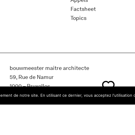
Appels
Factsheet
Topics
bouwmeester maitre architecte
59, Rue de Namur
1000 – Bruxelles
Belgique
ment de notre site. En utilisant ce dernier, vous acceptez l'utilisation 
info@bma.brussels