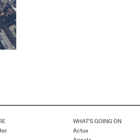
RE
WHAT'S GOING ON
ter
Actus