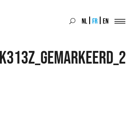
Search
NL
FR
EN
Search
for:
Menu
_K313z_gemarkeerd_2